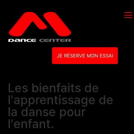
JE RÉSERVE MON ESSAI
Les bienfaits de
l'apprentissage de
la danse pour
l'enfant.