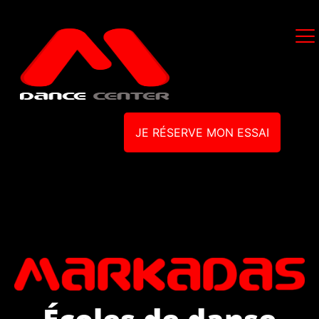
JE RÉSERVE MON ESSAI
Écoles de danse